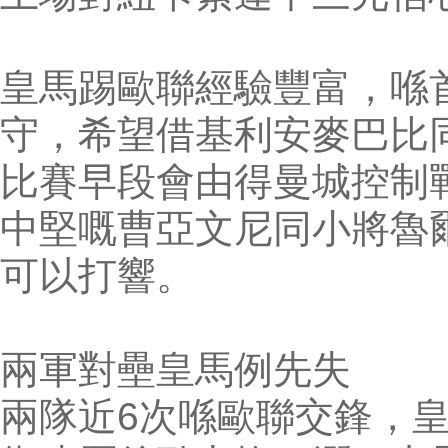
皇馬踢歐聯經驗豐富，喺
守，希望借基利安麥巴比
比賽早段會由得曼城控制
中堅嘅曹亞文尼同小將魯
可以打響。
兩軍對壘皇馬例先失
兩隊近6次喺歐聯交鋒，